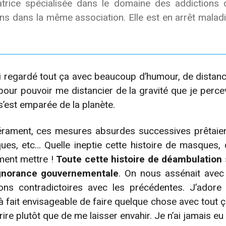
catrice spécialisée dans le domaine des addictions 
ns dans la même association. Elle est en arrêt maladi
’ai regardé tout ça avec beaucoup d’humour, de distance
our pouvoir me distancier de la gravité que je perc
est emparée de la planète.
rament, ces mesures absurdes successives prêtaient 
es, etc… Quelle ineptie cette histoire de masques, q
ument mettre !
Toute cette histoire de déambulation s
ignorance gouvernementale
. On nous assénait avec 
ons contradictoires avec les précédentes. J’adore 
ut à fait envisageable de faire quelque chose avec tout 
rire plutôt que de me laisser envahir. Je n’ai jamais eu