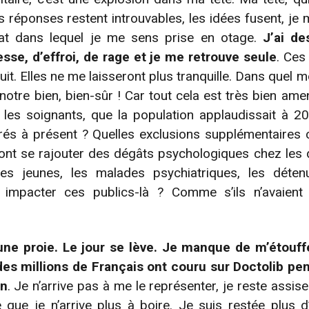
les réponses restent introuvables, les idées fusent, je
ntat dans lequel je me sens prise en otage.
J’ai de
esse, d’effroi, de rage et je me retrouve seule
. Ces
uit. Elles ne me laisseront plus tranquille. Dans quel 
otre bien, bien-sûr ! Car tout cela est très bien amen
les soignants, que la population applaudissait à 20
érés à présent ? Quelles exclusions supplémentaires 
ont se rajouter des dégâts psychologiques chez les d
s jeunes, les malades psychiatriques, les détenus
impacter ces publics-là ? Comme s’ils n’avaient
 proie. Le jour se lève. Je manque de m’étouff
es millions de Français ont couru sur Doctolib pe
on
. Je n’arrive pas à me le représenter, je reste assis
e que je n’arrive plus à boire. Je suis restée plus