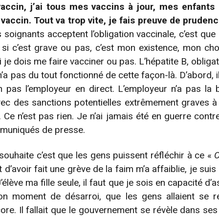
accin, j’ai tous mes vaccins à jour, mes enfants 
 vaccin. Tout va trop vite, je fais preuve de pruden
s soignants acceptent l’obligation vaccinale, c’est que 
r si c’est grave ou pas, c’est mon existence, mon cho
i je dois me faire vacciner ou pas. L’hépatite B, obliga
’a pas du tout fonctionné de cette façon-là. D’abord, i
on pas l’employeur en direct. L’employeur n’a pas la b
ec des sanctions potentielles extrêmement graves à s
Ce n’est pas rien. Je n’ai jamais été en guerre contre
mmuniqués de presse.
souhaite c’est que les gens puissent réfléchir à ce «
C
it d’avoir fait une grève de la faim m’a affaiblie, je sui
 J’élève ma fille seule, il faut que je sois en capacité d
n moment de désarroi, que les gens allaient se révei
core. Il fallait que le gouvernement se révèle dans se