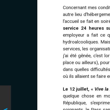
Concernant mes condition
autre lieu d’hébergeme
l’accueil se fait en soi
service 24 heures s
employeur a fait ce q
hydroalcooliques. Mais
services, les organisat
j’ai été gênée, c’est 
place ou ailleurs), pou
dans quelles difficult
où ils allaient se faire 
Le 12 juillet, «
Vive la
quelque chose en moi
République, s’exprim
soignants, le Pass san