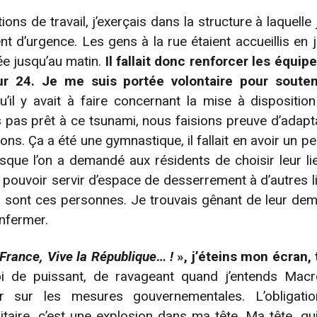
s de travail, j’exerçais dans la structure à laquelle je
nt d’urgence. Les gens à la rue étaient accueillis en 
rée jusqu’au matin.
Il fallait donc renforcer les équip
ur 24. Je me suis portée volontaire pour souten
u’il y avait à faire concernant la mise à dispositi
 pas prêt à ce tsunami, nous faisions preuve d’adapta
ions. Ça a été une gymnastique, il fallait en avoir un p
lorsque l’on a demandé aux résidents de choisir leur l
r pouvoir servir d’espace de desserrement à d’autres li
és sont ces personnes. Je trouvais gênant de leur dema
enfermer.
 France, Vive la République
…
!
», j’éteins mon écran, 
 de puissant, de ravageant quand j’entends Macro
er sur les mesures gouvernementales. L’obligati
itaire, c’est une explosion dans ma tête. Ma tête, qu