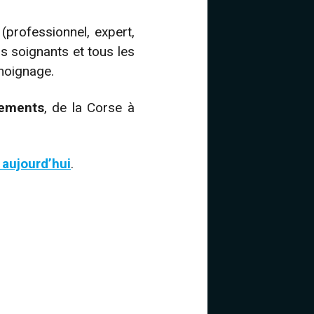
(professionnel, expert,
s soignants et tous les
émoignage.
tements
, de la Corse à
aujourd’hui
.